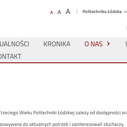
Przejdź do treści
Górne menu
Politechnika Łódzka
v
główna
WNA NAWIGACJA
UALNOŚCI
KRONIKA
O NAS
chevron_right
ONTAKT
rzeciego Wieku Politechniki Łódzkiej zależy od dostępności o
osowywana do aktualnych potrzeb i zainteresowań słuchaczy.