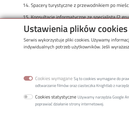
14. Spacery turystyczne z przewodnikiem po mieści
15. Konsultacje informatyczne ze specjalistą (2 gru
Ustawienia plików cookies
Serwis wykorzystuje pliki cookies. Używamy informac
indywidualnych potrzeb użytkowników. Jeśli wyrażasz 
U
Image
T
Cookies wymagane
Są to cookies wymagane do prawid
P
odtwarzanie filmów oraz ciasteczka Knightlab z narzędzia
A
Cookies statystyczne
Używamy narzędzia Google Anal
poprawiać działanie strony internetowej.
p
utwpl@info.p.lodz.pl