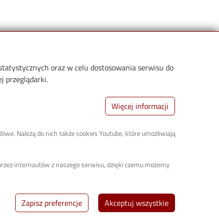
 statystycznych oraz w celu dostosowania serwisu do
 przeglądarki.
Więcej informacji
Stopka 3
Deklaracja dostępności
liwe. Należą do nich także cookies Youtube, które umożliwiają
a przez internautów z naszego serwisu, dzięki czemu możemy
Zapisz preferencje
Akceptuj wszystkie