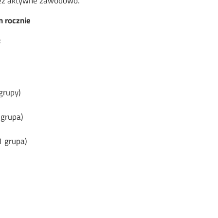
ież aktywne zawodowo.
 rocznie
:
grupy)
 grupa)
1 grupa)