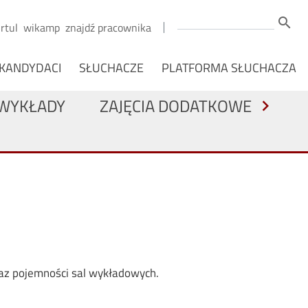
Szukaj
search
irtul
wikamp
znajdź pracownika
NAWIGACJA Z PODZIAŁEM NA OSOBY
KANDYDACI
SŁUCHACZE
PLATFORMA SŁUCHACZA
WYKŁADY
ZAJĘCIA DODATKOWE
chevron_right
raz pojemności sal wykładowych.