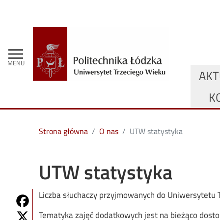
- Strona 
menu
MENU
GŁÓ
AKT
K
Strona główna
O nas
UTW statystyka
UTW statystyka
Liczba słuchaczy przyjmowanych do Uniwersytetu T
Share on Fb
Share on Twitter
Tematyka zajęć dodatkowych jest na bieżąco dost