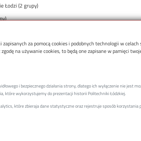
e Łodzi (2 grupy)
py)
ji zapisanych za pomocą cookies i podobnych technologii w celach
zgodę na używanie cookies, to będą one zapisane w pamięci twojej
niwersytet
rzeciego Wieku
łowego i bezpiecznego działania strony, dlatego ich wyłączenie nie jest moż
olitechniki Łódzkiej
, które wykorzystujemy do prezentacji historii Politechniki Łódzkiej.
l. Politechniki 12, 93-590 Łódź
ytics, które zbieraja dane statystyczne oraz rejestruje sposób korzystani
ok. 102